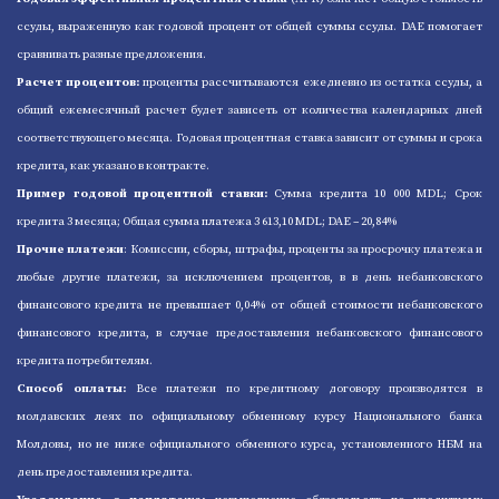
ссуды, выраженную как годовой процент от общей суммы ссуды. DAE помогает
сравнивать разные предложения.
Расчет процентов:
проценты рассчитываются ежедневно из остатка ссуды, а
общий ежемесячный расчет будет зависеть от количества календарных дней
соответствующего месяца. Годовая процентная ставка зависит от суммы и срока
кредита, как указано в контракте.
Пример годовой процентной ставки:
Cумма кредита 10 000 MDL; Срок
кредита 3 месяца; Общая сумма платежа 3 613,10 MDL; DAE – 20,84%
Прочие платежи
: Комиссии, сборы, штрафы, проценты за просрочку платежа и
любые другие платежи, за исключением процентов, в в день небанковского
финансового кредита не превышает 0,04% от общей стоимости небанковского
финансового кредита, в случае предоставления небанковского финансового
кредита потребителям.
Способ оплаты:
Все платежи по кредитному договору производятся в
молдавских леях по официальному обменному курсу Национального банка
Молдовы, но не ниже официального обменного курса, установленного НБМ на
день предоставления кредита.