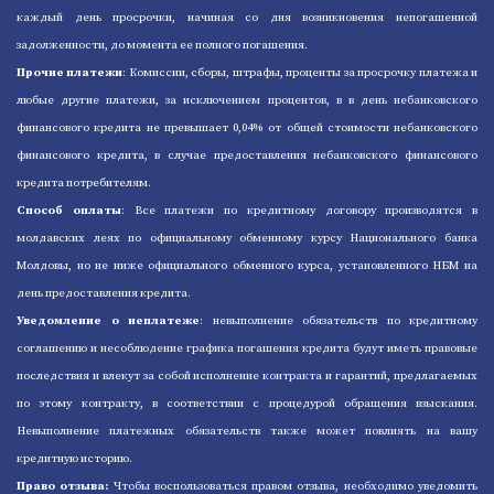
каждый день просрочки, начиная со дня возникновения непогашенной
задолженности, до момента ее полного погашения.
Прочие платежи
: Комиссии, сборы, штрафы, проценты за просрочку платежа и
любые другие платежи, за исключением процентов, в в день небанковского
финансового кредита не превышает 0,04% от общей стоимости небанковского
финансового кредита, в случае предоставления небанковского финансового
кредита потребителям.
Способ оплаты
: Все платежи по кредитному договору производятся в
молдавских леях по официальному обменному курсу Национального банка
Молдовы, но не ниже официального обменного курса, установленного НБМ на
день предоставления кредита.
Уведомление о неплатеже
: невыполнение обязательств по кредитному
соглашению и несоблюдение графика погашения кредита будут иметь правовые
последствия и влекут за собой исполнение контракта и гарантий, предлагаемых
по этому контракту, в соответствии с процедурой обращения взыскания.
Невыполнение платежных обязательств также может повлиять на вашу
кредитную историю.
Право отзыва:
Чтобы воспользоваться правом отзыва, необходимо уведомить