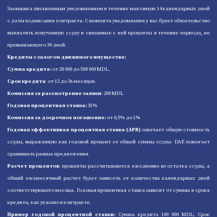
Заемщика письменным уведомлением в течение максимум 14 календарных дней
с даты подписания контракта. С момента уведомления у вас будет обязательство
выплатить полученную ссуду и связанные с ней проценты в течение периода, не
превышающего 30 дней.
Кредиты c залогом движимого имущества:
Сумма кредита:
от 20 000 до 500 000 MDL.
Срок кредита
: от 12 до 36 месяцев.
Комиссия за рассмотрение заявки
: 200 MDL
Годовая процентная ставка:
31%
Комиссия за досрочное погашение:
от 0,5% до 1%
Годовая эффективная процентная ставка (APR)
означает общую стоимость
ссуды, выраженную как годовой процент от общей суммы ссуды. DAE помогает
сравнивать разные предложения.
Расчет процентов
: проценты рассчитываются ежедневно из остатка ссуды, а
общий ежемесячный расчет будет зависеть от количества календарных дней
соответствующего месяца. Годовая процентная ставка зависит от суммы и срока
кредита, как указано в контракте.
Пример годовой процентной ставки:
Cумма кредита 100 000 MDL; Срок