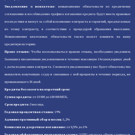
Уведомление о неплатеже
: невыполнение обязательств по кредитному
соглашению и несоблюдение графика погашения кредита будут иметь правовые
последствия и влекут за собой исполнение контракта и гарантий, предлагаемых
по этому контракту, в соответствии с процедурой обращения взыскания.
Невыполнение платежных обязательств также может повлиять на вашу
кредитную историю.
Право отзыва:
Чтобы воспользоваться правом отзыва, необходимо уведомить
Заемщика письменным уведомлением в течение максимум 14 календарных дней
с даты подписания контракта. С момента уведомления у вас будет обязательство
выплатить полученную ссуду и связанные с ней проценты в течение периода, не
превышающего 30 дней.
Кредиты без залога на короткий срок:
Сумма кредита:
от 10 000 до 100 000 MDL.
Срок кредита:
3 месяца.
Годовая процентная ставка
: 19%
Административный сбор в месяц:
1,2%
Комиссия за досрочное погашение:
от 0,5% до 1%
Годовая эффективная процентная ставка
(APR) означает общую стоимость