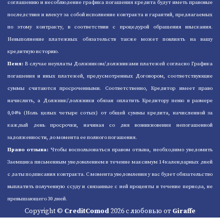
соглашению и несоблюдение графика погашения кредита будут иметь правовые
последствия и влекут за собой исполнение контракта и гарантий, предлагаемых
по этому контракту, в соответствии с процедурой обращения взыскания.
Невыполнение платежных обязательств также может повлиять на вашу
кредитную историю.
Пеня:
В случае неуплаты Должником/должниками платежей согласно Графика
погашения и иных платежей, предусмотренных Договором, соответствующие
суммы считаются просроченными. Cоответственно, Кредитор имеет право
начислить, а Должник/должники обязан оплатить Кредитору пеню в размере
0,04% (Ноль целых четыре сотых) от общей суммы кредита, начисленной за
каждый день просрочки, начиная со дня возникновения непогашенной
задолженности, до момента ее полного погашения.
Право отзыва:
Чтобы воспользоваться правом отзыва, необходимо уведомить
Заемщика письменным уведомлением в течение максимум 14 календарных дней
с даты подписания контракта. С момента уведомления у вас будет обязательство
выплатить полученную ссуду и связанные с ней проценты в течение периода, не
превышающего 30 дней.
Copyright ©
CreditComod
2026 с любовью от
Giraffe