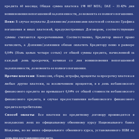
кредита 60 месяца; Общая сумма платежа 198 007 MDL; DAE – 33.42% дня
возникновения непогашенной задолженности, до момента ее полного погашения.
Пеня:
В случае неуплаты Должником/должниками платежей согласно Графика
погашения и иных платежей, предусмотренных Договором, соответствующие
суммы считаются просроченными. Cоответственно, Кредитор имеет право
начислить, а Должник/должники обязан оплатить Кредитору пеню в размере
0,04% (Ноль целых четыре сотых) от общей суммы кредита, начисленной за
каждый день просрочки, начиная со дня возникновения непогашенной
задолженности, до момента ее полного погашения.
Прочие платежи
: Комиссии, сборы, штрафы, проценты за просрочку платежа и
любые другие платежи, за исключением процентов, в в день небанковского
финансового кредита не превышает 0,04% от общей стоимости небанковского
финансового кредита, в случае предоставления небанковского финансового
кредита потребителям.
Способ оплаты
: Все платежи по кредитному договору производятся в
молдавских леях по официальному обменному курсу Национального банка
Молдовы, но не ниже официального обменного курса, установленного НБМ на
день предоставления кредита.