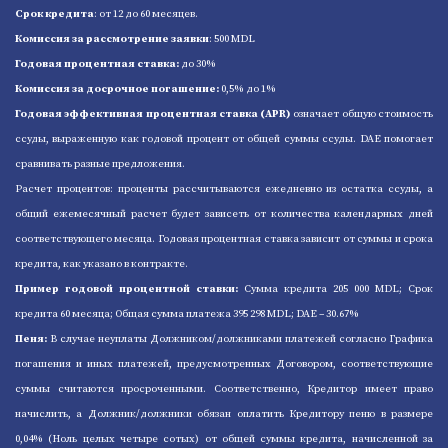
Срок кредита
: от 12 до 60 месяцев.
Комиссия за рассмотрение заявки
: 500 MDL
Годовая процентная ставка:
до 30%
Комиссия за досрочное погашение:
0,5% до 1%
Годовая эффективная процентная ставка (APR)
означает общую стоимость
ссуды, выраженную как годовой процент от общей суммы ссуды. DAE помогает
сравнивать разные предложения.
Расчет процентов: проценты рассчитываются ежедневно из остатка ссуды, а
общий ежемесячный расчет будет зависеть от количества календарных дней
соответствующего месяца. Годовая процентная ставка зависит от суммы и срока
кредита, как указано в контракте.
Пример годовой процентной ставки:
Cумма кредита 205 000 MDL; Срок
кредита 60 месяца; Общая сумма платежа 395 298 MDL; DAE – 30.67%
Пеня:
В случае неуплаты Должником/должниками платежей согласно Графика
погашения и иных платежей, предусмотренных Договором, соответствующие
суммы считаются просроченными. Cоответственно, Кредитор имеет право
начислить, а Должник/должники обязан оплатить Кредитору пеню в размере
0,04% (Ноль целых четыре сотых) от общей суммы кредита, начисленной за