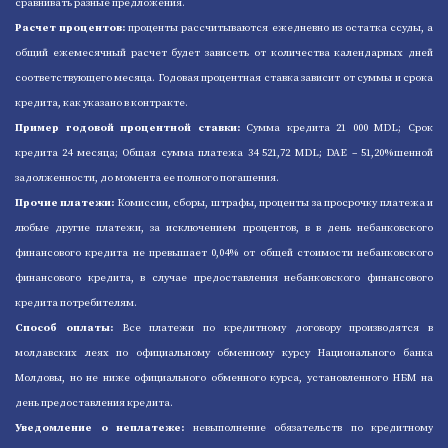
сравнивать разные предложения.
Расчет процентов:
проценты рассчитываются ежедневно из остатка ссуды, а
общий ежемесячный расчет будет зависеть от количества календарных дней
соответствующего месяца. Годовая процентная ставка зависит от суммы и срока
кредита, как указано в контракте.
Пример годовой процентной ставки:
Cумма кредита 21 000 MDL; Срок
кредита 24 месяца; Общая сумма платежа 34 521,72 MDL; DAE – 51,20%шенной
задолженности, до момента ее полного погашения.
Прочие платежи:
Комиссии, сборы, штрафы, проценты за просрочку платежа и
любые другие платежи, за исключением процентов, в в день небанковского
финансового кредита не превышает 0,04% от общей стоимости небанковского
финансового кредита, в случае предоставления небанковского финансового
кредита потребителям.
Способ оплаты:
Все платежи по кредитному договору производятся в
молдавских леях по официальному обменному курсу Национального банка
Молдовы, но не ниже официального обменного курса, установленного НБМ на
день предоставления кредита.
Уведомление о неплатеже:
невыполнение обязательств по кредитному