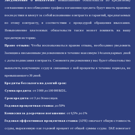
Уведомление о неплатеже:
невыполнение обязательств по кредитному
соглашению и несоблюдение графика погашения кредита будут иметь правовые
последствия и влекут за собой исполнение контракта и гарантий, предлагаемых
по этому контракту, в соответствии с процедурой обращения взыскания.
Невыполнение платежных обязательств также может повлиять на вашу
кредитную историю.
Право отзыва:
Чтобы воспользоваться правом отзыва, необходимо уведомить
Заемщика письменным уведомлением в течение максимум 14 календарных дней
с даты подписания контракта. С момента уведомления у вас будет обязательство
выплатить полученную ссуду и связанные с ней проценты в течение периода, не
превышающего 30 дней.
Кредиты без залога на долгий срок:
Сумма кредита
: от 3 000 до 100 000 MDL.
Срок кредита:
от 3 до 36 месяцев.
Годовая процентная ставка:
до 50%
Комиссия за досрочное погашение
: от 0,5% до 1%
Годовая эффективная процентная ставка
(APR) означает общую стоимость
ссуды, выраженную как годовой процент от общей суммы ссуды. DAE помогает